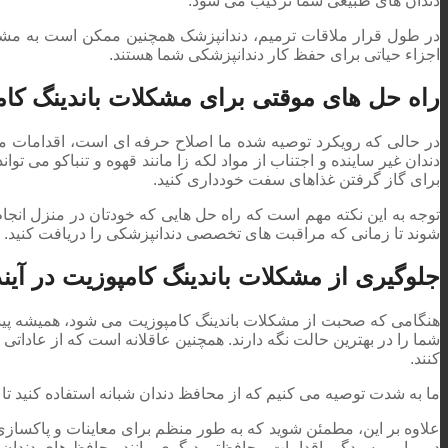
دندان های طبیعی شما ترکیب می شود.
در طول قرار ملاقات ترمیم، دندانپزشک همچنین ممکن است به مش
اجزاء حیاتی برای حفظ کار دندانپزشکی شما هستند.
راه حل های موقتی برای مشکلات باندینگ کا
در حالی که رویکرد توصیه شده ما اصلاح حرفه ای است، اقدامات موق
دندان غیر ساینده و اجتناب از مواد لکه زا مانند قهوه و تنباکو می تو
برای گاز گرفتن غذاهای سفت خودداری کنید.
توجه به این نکته مهم است که راه حل هایی که خودتان در منزل انجام 
شوند تا زمانی که مراقبت های تخصصی دندانپزشکی را دریافت کنید.
جلوگیری از مشکلات باندینگ کامپوزیت در آین
هنگامی که صحبت از مشکلات باندینگ کامپوزیت می شود، همیشه پی
شما را در بهترین حالت نگه دارند. همچنین عاقلانه است که از عاداتی ما
کنند.
ما به شدت توصیه می کنیم که از محافظ دندان شبانه استفاده کنید تا
علاوه بر این، مطمئن شوید که به طور منظم برای معاینات و پاکساز
در برابر پوسیدگی اقدامات محافظتی دیگری مانند محافظ های دندان شبا