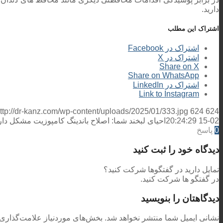
دارید.
اشتراک این مطلب
اشتراک در Facebook
اشتراک در X
Share on X
Share on WhatsApp
اشتراک در LinkedIn
Link to Instagram
ttp://dr-kanz.com/wp-content/uploads/2025/01/333.jpg
624
624
02-15 20:24:29
احیای لبخند شما: اصلاح باندینگ کامپوزیت مشکل دار
0
پاسخ
دیدگاه خود را ثبت کنید
تمایل دارید در گفتگوها شرکت کنید؟
در گفتگو ها شرکت کنید.
دیدگاهتان را بنویسید
نشانی ایمیل شما منتشر نخواهد شد.
بخش‌های موردنیاز علامت‌گذاری 