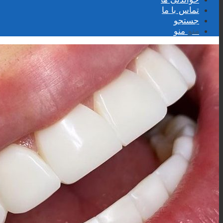
تماس با ما
جستجو
منو
منو