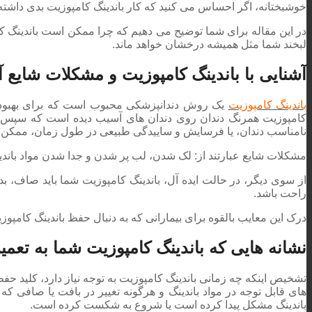
خوشبختانه، اگر احساس می کنید که کار باندینگ کامپوزیت بدی داشته ای
در این مقاله برای شما توضیح می دهیم که چرا ممکن است باندینگ ک
لبخند شما مثل همیشه درخشان خواهد ماند.
آشنایی با باندینگ کامپوزیت و مشکلات شایع آ
باندینگ کامپوزیت
یک روش دندانپزشکی محبوب است که برای بهبود ظا
کامپوزیت همرنگ دندان روی دندان های آسیب دیده است که سپس با
نامناسب دندان، یا فرسایش و ساییدگی طبیعی در طول زمان، ممکن اس
مشکلات شایع عبارتند از: لک شدن، لب پر شدن و جدا شدن مواد باندینگ
از سوی دیگر، در حالت ایده آل، باندینگ کامپوزیت شما باید صاف، بد
راحت باشد.
درک این معایب بالقوه برای بیمارانی که به دنبال حفظ باندینگ کامپو
نشانه هایی که باندینگ کامپوزیت شما به تعمیر 
تشخیص اینکه چه زمانی باندینگ کامپوزیت به توجه نیاز دارد، کلید حف
های قابل توجه در مواد باندینگ و هرگونه تغییر در بافت یا صافی ک
باندینگ مشکل پیدا کرده است یا شروع به شکست کرده است.