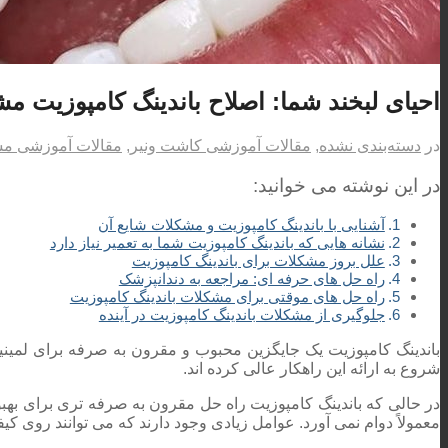
احیای لبخند شما: اصلاح باندینگ کامپوزیت م
در
دسته‌بندی نشده
,
مقالات آموزشی کاشت ونیر
,
مقالات آموزشی مش
در این نوشته می خوانید:
آشنایی با باندینگ کامپوزیت و مشکلات شایع آن
نشانه هایی که باندینگ کامپوزیت شما به تعمیر نیاز دارد
علل بروز مشکلات برای باندینگ کامپوزیت
راه حل های حرفه ای: مراجعه به دندانپزشک
راه حل های موقتی برای مشکلات باندینگ کامپوزیت
جلوگیری از مشکلات باندینگ کامپوزیت در آینده
باندینگ کامپوزیت یک جایگزین محبوب و مقرون به صرفه برای لمینیت
شروع به ارائه این راهکار عالی کرده اند.
در حالی که باندینگ کامپوزیت راه حل مقرون به صرفه تری برای بهبو
معمولاً دوام نمی آورد. عوامل زیادی وجود دارند که می توانند روی کیفی