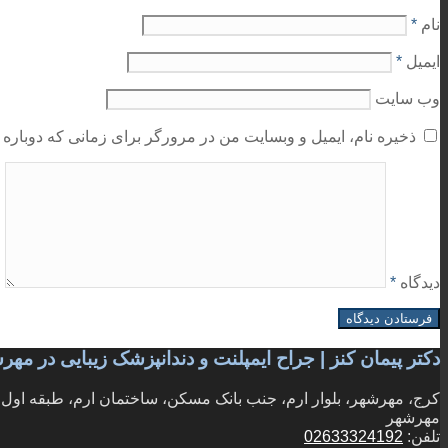
نام
*
ایمیل
*
وب‌ سایت
ذخیره نام، ایمیل و وبسایت من در مرورگر برای زمانی که دوباره 
دیدگاه
*
دکتر پیمان کنز | جراح ایمپلنت و دندانپزشک زیبایی در مه
کرج، مهرشهر، بلوار ارم، جنب بانک مسکن، ساختمان ارم، طبقه اول، و
مهرشهر
تلفن:
02633324192