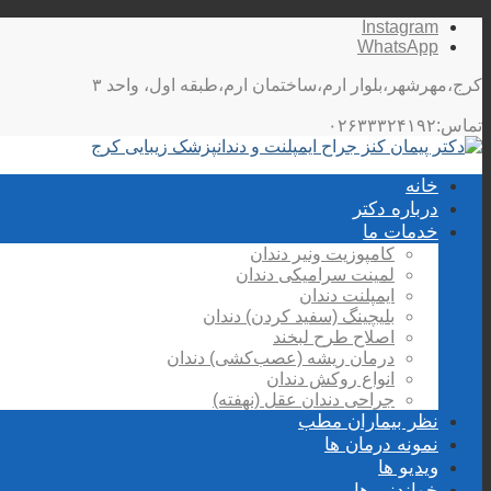
Instagram
WhatsApp
کرج،مهرشهر،بلوار ارم،ساختمان ارم،طبقه اول، واحد ۳
تماس:۰۲۶۳۳۳۲۴۱۹۲
خانه
درباره دکتر
خدمات ما
کامپوزیت ونیر دندان
لمینت سرامیکی دندان
ایمپلنت دندان
بلیچینگ (سفید کردن) دندان
اصلاح طرح لبخند
درمان ریشه (عصب‌کشی) دندان
انواع روکش دندان
جراحی دندان عقل (نهفته)
نظر بیماران مطب
نمونه درمان ها
ویدیو ها
خواندنی ها