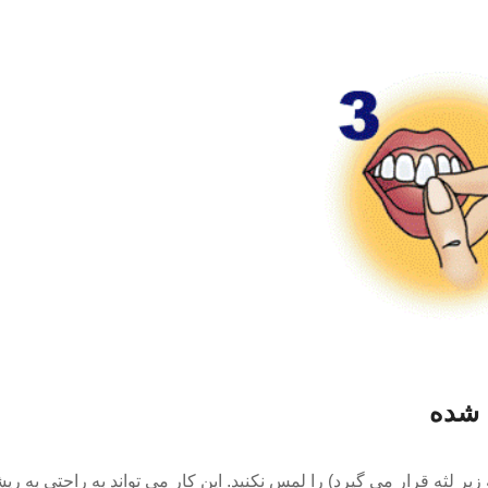
 شده
یر لثه قرار می گیرد) را لمس نکنید. این کار می تواند به راحتی به ری