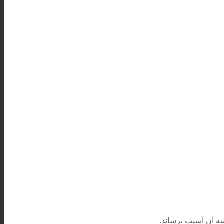
شه آن آسیب برساند.