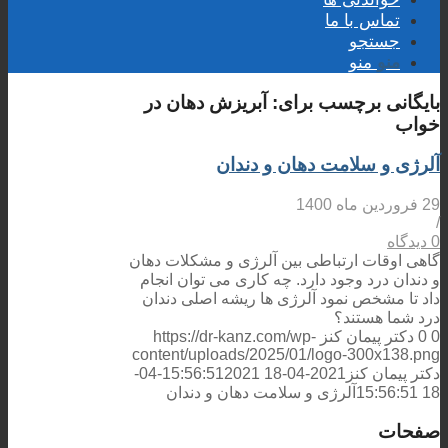
تماس با ما
جستجو
منو
منو
بایگانی برچسب برای:
آبریزش دهان در
خواب
آلرژی و سلامت دهان و دندان
29 فروردین ماه 1400
/
0 دیدگاه
گاهی اوقات ارتباطی بین آلرژی و مشکلات دهان
و دندان درد وجود دارد. چه کاری می توان انجام
داد تا مشخص نمود آلرژی ها ریشه اصلی دندان
درد شما هستند؟
0
0
دکتر پیمان کنز
https://dr-kanz.com/wp-
content/uploads/2025/01/logo-300x138.png
دکتر پیمان کنز
2021-04-18 15:56:51
2021-04-
18 15:56:51
آلرژی و سلامت دهان و دندان
صفحات