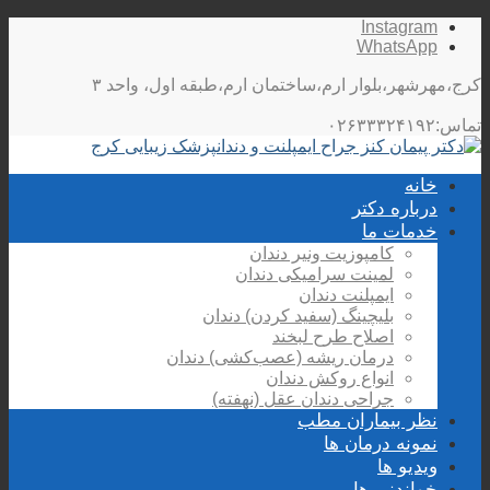
Instagram
WhatsApp
کرج،مهرشهر،بلوار ارم،ساختمان ارم،طبقه اول، واحد ۳
تماس:۰۲۶۳۳۳۲۴۱۹۲
خانه
درباره دکتر
خدمات ما
کامپوزیت ونیر دندان
لمینت سرامیکی دندان
ایمپلنت دندان
بلیچینگ (سفید کردن) دندان
اصلاح طرح لبخند
درمان ریشه (عصب‌کشی) دندان
انواع روکش دندان
جراحی دندان عقل (نهفته)
نظر بیماران مطب
نمونه درمان ها
ویدیو ها
خواندنی ها