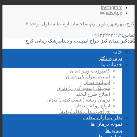
Instagram
WhatsApp
کرج،مهرشهر،بلوار ارم،ساختمان ارم،طبقه اول، واحد ۳
تماس:۰۲۶۳۳۳۲۴۱۹۲
خانه
درباره دکتر
خدمات ما
کامپوزیت ونیر دندان
لمینت سرامیکی دندان
ایمپلنت دندان
بلیچینگ (سفید کردن) دندان
اصلاح طرح لبخند
درمان ریشه (عصب‌کشی) دندان
انواع روکش دندان
جراحی دندان عقل (نهفته)
نظر بیماران مطب
نمونه درمان ها
ویدیو ها
خواندنی ها