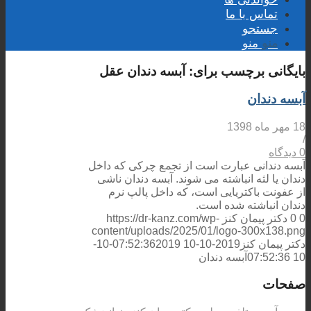
تماس با ما
جستجو
منو
منو
بایگانی برچسب برای:
آبسه دندان عقل
آبسه دندان
18 مهر ماه 1398
/
0 دیدگاه
آبسه دندانی عبارت است از تجمع چرکی که داخل
دندان یا لثه انباشته می شوند. آبسه دندان ناشی
از عفونت باکتریایی است، که داخل پالپ نرم
دندان انباشته شده است.
0
0
دکتر پیمان کنز
https://dr-kanz.com/wp-
content/uploads/2025/01/logo-300x138.png
دکتر پیمان کنز
2019-10-10 07:52:36
2019-10-
10 07:52:36
آبسه دندان
صفحات