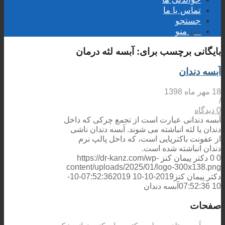
تماس با ما
جستجو
منو
منو
بایگانی برچسب برای:
آبسه لثه درمان
آبسه دندان
18 مهر ماه 1398
/
0 دیدگاه
آبسه دندانی عبارت است از تجمع چرکی که داخل
دندان یا لثه انباشته می شوند. آبسه دندان ناشی
از عفونت باکتریایی است، که داخل پالپ نرم
دندان انباشته شده است.
0
0
دکتر پیمان کنز
https://dr-kanz.com/wp-
content/uploads/2025/01/logo-300x138.png
دکتر پیمان کنز
2019-10-10 07:52:36
2019-10-
10 07:52:36
آبسه دندان
صفحات