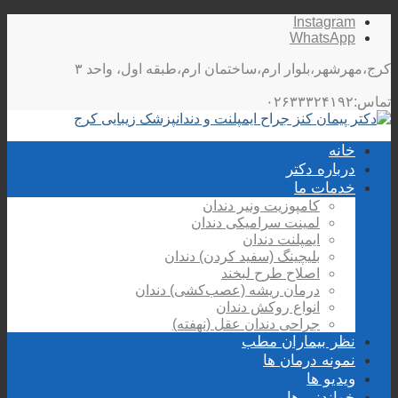
Instagram
WhatsApp
کرج،مهرشهر،بلوار ارم،ساختمان ارم،طبقه اول، واحد ۳
تماس:۰۲۶۳۳۳۲۴۱۹۲
خانه
درباره دکتر
خدمات ما
کامپوزیت ونیر دندان
لمینت سرامیکی دندان
ایمپلنت دندان
بلیچینگ (سفید کردن) دندان
اصلاح طرح لبخند
درمان ریشه (عصب‌کشی) دندان
انواع روکش دندان
جراحی دندان عقل (نهفته)
نظر بیماران مطب
نمونه درمان ها
ویدیو ها
خواندنی ها