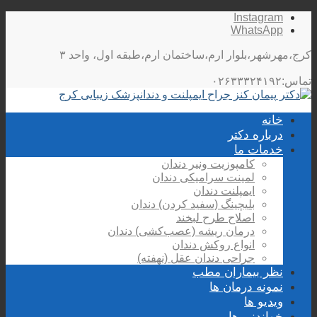
Instagram
WhatsApp
کرج،مهرشهر،بلوار ارم،ساختمان ارم،طبقه اول، واحد ۳
تماس:۰۲۶۳۳۳۲۴۱۹۲
خانه
درباره دکتر
خدمات ما
کامپوزیت ونیر دندان
لمینت سرامیکی دندان
ایمپلنت دندان
بلیچینگ (سفید کردن) دندان
اصلاح طرح لبخند
درمان ریشه (عصب‌کشی) دندان
انواع روکش دندان
جراحی دندان عقل (نهفته)
نظر بیماران مطب
نمونه درمان ها
ویدیو ها
خواندنی ها