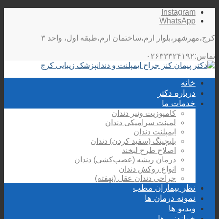
Instagram
WhatsApp
کرج،مهرشهر،بلوار ارم،ساختمان ارم،طبقه اول، واحد ۳
تماس:۰۲۶۳۳۳۲۴۱۹۲
خانه
درباره دکتر
خدمات ما
کامپوزیت ونیر دندان
لمینت سرامیکی دندان
ایمپلنت دندان
بلیچینگ (سفید کردن) دندان
اصلاح طرح لبخند
درمان ریشه (عصب‌کشی) دندان
انواع روکش دندان
جراحی دندان عقل (نهفته)
نظر بیماران مطب
نمونه درمان ها
ویدیو ها
خواندنی ها