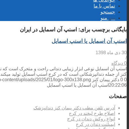
تماس با ما
جستجو
منو
منو
بایگانی برچسب برای:
اسنپ آن اسمایل در ایران
اسنپ آن اسمایل یا اسنپ اسمایل
30 دی ماه 1398
/
0 دیدگاه
اسنپ آن اسمایل نوعی ابزار زیبایی دندانی راحت و متحرک است که نیاز
کنز از جمله دندانپزشکانی است که در کرج اسنپ اسمایل تولید میکند
0
0
دکتر پیمان کنز
wp-content/uploads/2025/01/logo-300x138.png
20:22:06
اسنپ آن اسمایل یا اسنپ اسمایل
صفحات
آدرس تلفن مطب دکتر پیمان کنز دندانپزشک
اصلاح طرح لبخند در کرج
انواع روکش دندان در کرج
ایمپلنت دندان در کرج