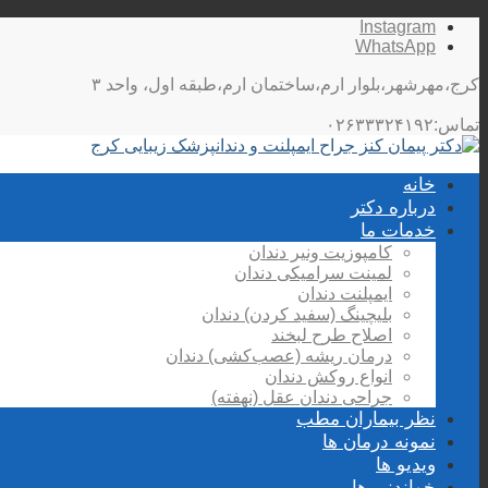
Instagram
WhatsApp
کرج،مهرشهر،بلوار ارم،ساختمان ارم،طبقه اول، واحد ۳
تماس:۰۲۶۳۳۳۲۴۱۹۲
خانه
درباره دکتر
خدمات ما
کامپوزیت ونیر دندان
لمینت سرامیکی دندان
ایمپلنت دندان
بلیچینگ (سفید کردن) دندان
اصلاح طرح لبخند
درمان ریشه (عصب‌کشی) دندان
انواع روکش دندان
جراحی دندان عقل (نهفته)
نظر بیماران مطب
نمونه درمان ها
ویدیو ها
خواندنی ها