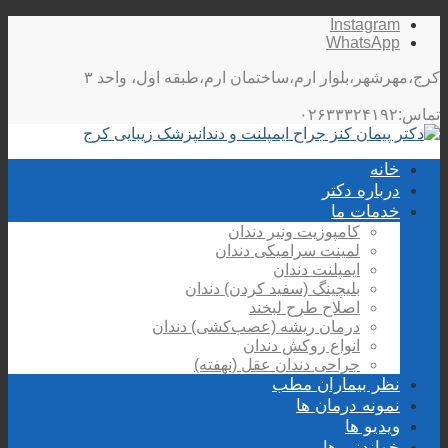
Instagram
WhatsApp
کرج،مهرشهر،بلوار ارم،ساختمان ارم،طبقه اول، واحد ۳
تماس:۰۲۶۳۳۳۲۴۱۹۲
خانه
درباره دکتر
خدمات ما
کامپوزیت ونیر دندان
لمینت سرامیکی دندان
ایمپلنت دندان
بلیچینگ (سفید کردن) دندان
اصلاح طرح لبخند
درمان ریشه (عصب‌کشی) دندان
انواع روکش دندان
جراحی دندان عقل (نهفته)
نظر بیماران مطب
نمونه درمان ها
ویدیو ها
خواندنی ها