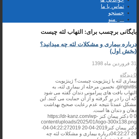
تماس با ما
جستجو
منو
منو
بایگانی برچسب برای:
التهاب لثه چیست
درباره بیماری و مشکلات لثه چه میدانید؟
(بخش اول)
31 فروردین ماه 1398
/
0 دیدگاه
بیماری لثه یا ژینژیویت چیست؟ ژینژیویت
gingivitis، نخسین مرحله از بیماری لثه، به
التهاب بافت های پیرامونی دندان گفته می شود
که آن را در بر گرفته و از آن حمایت می کنند. این
مشکل عمدتاً نتیجه عدم رعایت صحیح بهداشت
دهان و دندان ها است.
0
0
دکتر پیمان کنز
https://dr-kanz.com/wp-
content/uploads/2025/01/logo-300x138.png
دکتر پیمان کنز
2019-04-20 04:22:27
2019-04-
20 04:22:27
درباره بیماری و مشکلات لثه چه