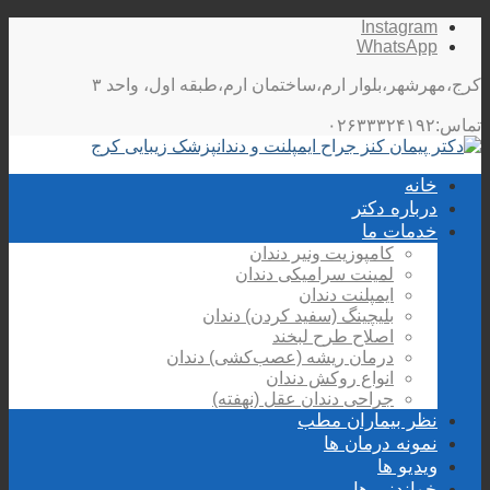
Instagram
WhatsApp
کرج،مهرشهر،بلوار ارم،ساختمان ارم،طبقه اول، واحد ۳
تماس:۰۲۶۳۳۳۲۴۱۹۲
خانه
درباره دکتر
خدمات ما
کامپوزیت ونیر دندان
لمینت سرامیکی دندان
ایمپلنت دندان
بلیچینگ (سفید کردن) دندان
اصلاح طرح لبخند
درمان ریشه (عصب‌کشی) دندان
انواع روکش دندان
جراحی دندان عقل (نهفته)
نظر بیماران مطب
نمونه درمان ها
ویدیو ها
خواندنی ها