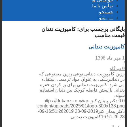
تماس با ما
جستجو
منو
منو
بایگانی برچسب برای:
كامپوزيت دندان
قيمت مناسب
کامپوزیت دندانی
1 مهر ماه 1398
/
0 دیدگاه
رزین کامپوزیت دندانی نوعی رزین مصنوعی که
در دندانپزشکی به عنوان مواد ترمیمی استفاده
می شود. کامپوزیت دندانی برای پر کردن حفره
دندانی یا بستن فاصله کوچک بین دندان استفاده
شوند.
0
0
دکتر پیمان کنز
https://dr-kanz.com/wp-
content/uploads/2025/01/logo-300x138.png
دکتر پیمان کنز
2019-09-23 16:51:26
2019-09-
23 16:51:26
کامپوزیت دندانی