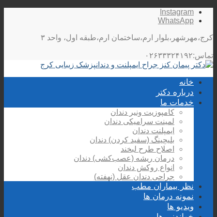
Instagram
WhatsApp
کرج،مهرشهر،بلوار ارم،ساختمان ارم،طبقه اول، واحد ۳
تماس:۰۲۶۳۳۳۲۴۱۹۲
خانه
درباره دکتر
خدمات ما
کامپوزیت ونیر دندان
لمینت سرامیکی دندان
ایمپلنت دندان
بلیچینگ (سفید کردن) دندان
اصلاح طرح لبخند
درمان ریشه (عصب‌کشی) دندان
انواع روکش دندان
جراحی دندان عقل (نهفته)
نظر بیماران مطب
نمونه درمان ها
ویدیو ها
خواندنی ها