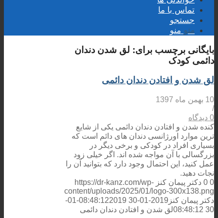
تماس با ما
جستجو
منو
منو
بایگانی برچسب برای:
لق شدن دندان
دائمی کودک
لق شدن و افتادن دندان دائمی
10 بهمن ماه 1397
/
0 دیدگاه
کنده شدن و افتادن دندان دائمی یکی از شایع
ترین موارد اورژانسی دندان های دائم است که
بسیاری افراد در کودکی و برخی دیگر در
بزرگسالی با آن مواجه شده اند. اگر خیلی زود
عمل کنید، این احتمال وجود دارد که بتوانید آن را
نجات دهید.
0
0
دکتر پیمان کنز
https://dr-kanz.com/wp-
content/uploads/2025/01/logo-300x138.png
دکتر پیمان کنز
2019-01-30 08:48:12
2019-01-
30 08:48:12
لق شدن و افتادن دندان دائمی