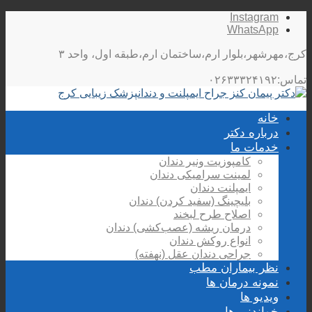
Instagram
WhatsApp
کرج،مهرشهر،بلوار ارم،ساختمان ارم،طبقه اول، واحد ۳
تماس:۰۲۶۳۳۳۲۴۱۹۲
خانه
درباره دکتر
خدمات ما
کامپوزیت ونیر دندان
لمینت سرامیکی دندان
ایمپلنت دندان
بلیچینگ (سفید کردن) دندان
اصلاح طرح لبخند
درمان ریشه (عصب‌کشی) دندان
انواع روکش دندان
جراحی دندان عقل (نهفته)
نظر بیماران مطب
نمونه درمان ها
ویدیو ها
خواندنی ها