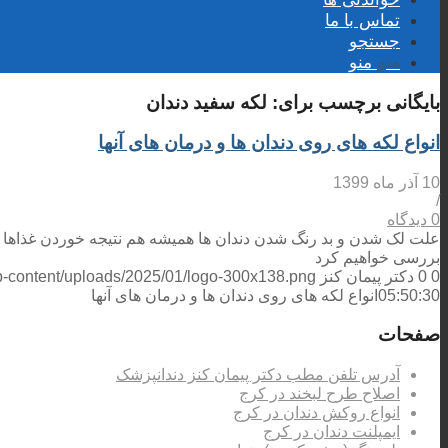
تماس با ما
جستجو
منو
منو
بایگانی برچسب برای:
لکه سفید دندان
انواع لکه های روی دندان ها و درمان های آنها
10 آذر ماه 1399
/
0 دیدگاه
علت لک شدن و بد رنگ شدن دندان ها همیشه هم نتیجه خوردن غذاها و ن
بررسی خواهیم کرد
0
0
دکتر پیمان کنز
wp-content/uploads/2025/01/logo-300x138.png
05:50:30
انواع لکه های روی دندان ها و درمان های آنها
صفحات
آدرس تلفن مطب دکتر پیمان کنز دندانپزشک
اصلاح طرح لبخند در کرج
انواع روکش دندان در کرج
ایمپلنت دندان در کرج