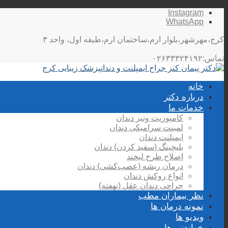
Instagram
WhatsApp
کرج،مهرشهر،بلوار ارم،ساختمان ارم،طبقه اول، واحد ۳
تماس:۰۲۶۳۳۳۲۴۱۹۲
خانه
درباره دکتر
خدمات ما
کامپوزیت ونیر دندان
لمینت سرامیکی دندان
ایمپلنت دندان
بلیچینگ (سفید کردن) دندان
اصلاح طرح لبخند
درمان ریشه (عصب‌کشی) دندان
انواع روکش دندان
جراحی دندان عقل (نهفته)
نظر بیماران مطب
نمونه درمان ها
ویدیو ها
خواندنی ها