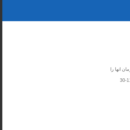
ن انها را
2020-11-30