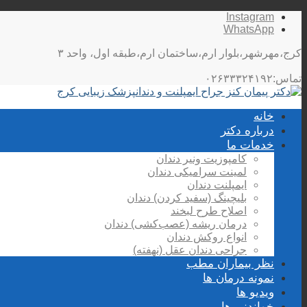
Instagram
WhatsApp
کرج،مهرشهر،بلوار ارم،ساختمان ارم،طبقه اول، واحد ۳
تماس:۰۲۶۳۳۳۲۴۱۹۲
خانه
درباره دکتر
خدمات ما
کامپوزیت ونیر دندان
لمینت سرامیکی دندان
ایمپلنت دندان
بلیچینگ (سفید کردن) دندان
اصلاح طرح لبخند
درمان ریشه (عصب‌کشی) دندان
انواع روکش دندان
جراحی دندان عقل (نهفته)
نظر بیماران مطب
نمونه درمان ها
ویدیو ها
خواندنی ها