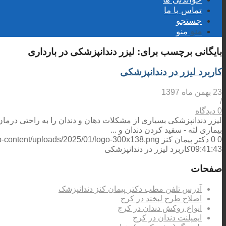
تماس با ما
جستجو
منو
منو
بایگانی برچسب برای:
لیزر دندانپزشکی در بارداری
کاربرد لیزر در دندانپزشکی
23 بهمن ماه 1397
/
0 دیدگاه
لیزر دندانپزشکی بسیاری از مشکلات دهان و دندان را به راحتی درمان
بیماری لثه - سفید کردن دندان و ...
0
0
دکتر پیمان کنز
wp-content/uploads/2025/01/logo-300x138.png
09:41:43
کاربرد لیزر در دندانپزشکی
صفحات
آدرس تلفن مطب دکتر پیمان کنز دندانپزشک
اصلاح طرح لبخند در کرج
انواع روکش دندان در کرج
ایمپلنت دندان در کرج