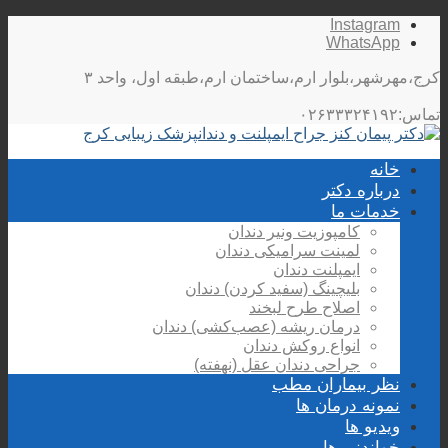
Instagram
WhatsApp
کرج،مهرشهر،بلوار ارم،ساختمان ارم،طبقه اول، واحد ۳
تماس:۰۲۶۳۳۳۲۴۱۹۲
خانه
درباره دکتر
خدمات ما
کامپوزیت ونیر دندان
لمینت سرامیکی دندان
ایمپلنت دندان
بلیچینگ (سفید کردن) دندان
اصلاح طرح لبخند
درمان ریشه (عصب‌کشی) دندان
انواع روکش دندان
جراحی دندان عقل (نهفته)
نظر بیماران مطب
نمونه درمان ها
ویدیو ها
خواندنی ها