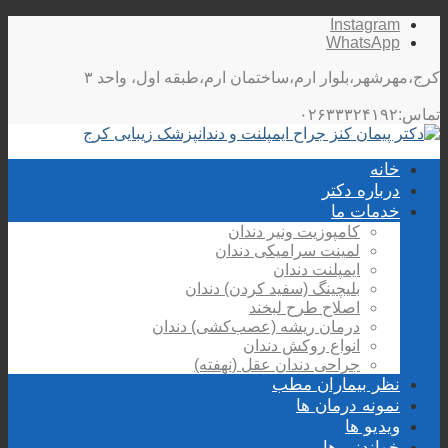
Instagram
WhatsApp
کرج،مهرشهر،بلوار ارم،ساختمان ارم،طبقه اول، واحد ۳
تماس:۰۲۶۳۳۳۲۴۱۹۲
خانه
درباره دکتر
خدمات ما
کامپوزیت ونیر دندان
لمینت سرامیکی دندان
ایمپلنت دندان
بلیچینگ (سفید کردن) دندان
اصلاح طرح لبخند
درمان ریشه (عصب‌کشی) دندان
انواع روکش دندان
جراحی دندان عقل (نهفته)
نظر بیماران مطب
نمونه درمان ها
ویدیو ها
خواندنی ها