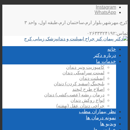
Instagram
WhatsApp
کرج،مهرشهر،بلوار ارم،ساختمان ارم،طبقه اول، واحد ۳
تماس:۰۲۶۳۳۳۲۴۱۹۲
خانه
درباره دکتر
خدمات ما
کامپوزیت ونیر دندان
لمینت سرامیکی دندان
ایمپلنت دندان
بلیچینگ (سفید کردن) دندان
اصلاح طرح لبخند
درمان ریشه (عصب‌کشی) دندان
انواع روکش دندان
جراحی دندان عقل (نهفته)
نظر بیماران مطب
نمونه درمان ها
ویدیو ها
خواندنی ها