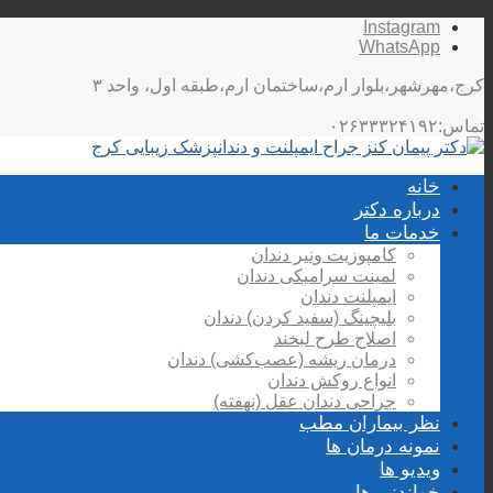
Instagram
WhatsApp
کرج،مهرشهر،بلوار ارم،ساختمان ارم،طبقه اول، واحد ۳
تماس:۰۲۶۳۳۳۲۴۱۹۲
خانه
درباره دکتر
خدمات ما
کامپوزیت ونیر دندان
لمینت سرامیکی دندان
ایمپلنت دندان
بلیچینگ (سفید کردن) دندان
اصلاح طرح لبخند
درمان ریشه (عصب‌کشی) دندان
انواع روکش دندان
جراحی دندان عقل (نهفته)
نظر بیماران مطب
نمونه درمان ها
ویدیو ها
خواندنی ها