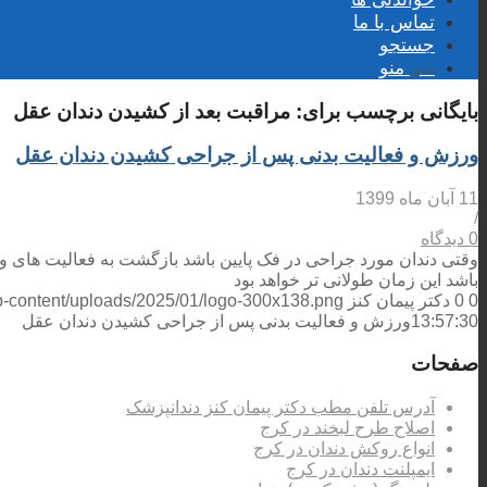
تماس با ما
جستجو
منو
منو
بایگانی برچسب برای:
مراقبت بعد از کشیدن دندان عقل
ورزش و فعالیت بدنی پس از جراحی کشیدن دندان عقل
11 آبان ماه 1399
/
0 دیدگاه
وقتی دندان مورد جراحی در فک پایین باشد بازگشت به فعالیت های 
باشد این زمان طولانی تر خواهد بود
0
0
دکتر پیمان کنز
wp-content/uploads/2025/01/logo-300x138.png
13:57:30
ورزش و فعالیت بدنی پس از جراحی کشیدن دندان عقل
صفحات
آدرس تلفن مطب دکتر پیمان کنز دندانپزشک
اصلاح طرح لبخند در کرج
انواع روکش دندان در کرج
ایمپلنت دندان در کرج