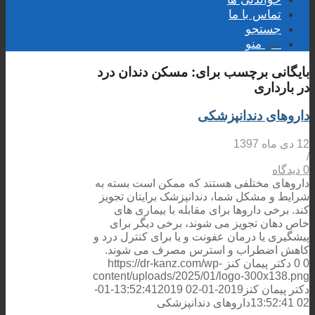
تماس با ما
جستجو
منو
منو
بایگانی برچسب برای:
مسکن دندان درد
در بارداری
داروهای دندانپزشکی
12 دی ماه 1397
/
0 دیدگاه
داروهای مختلفی هستند که ممکن است بسته به
شرایط و مشکل شما، دندانپزشک برایتان تجویز
کند. برخی داروها برای مقابله با بیماری های
خاص دهان تجویز می شوند، برخی دیگر برای
پیشگیری یا درمان عفونت و یا برای کنترل درد و
کاهش اضطراب و استرس مصرف می شوند.
0
0
دکتر پیمان کنز
https://dr-kanz.com/wp-
content/uploads/2025/01/logo-300x138.png
دکتر پیمان کنز
2019-01-02 13:52:41
2019-01-
02 13:52:41
داروهای دندانپزشکی