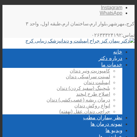
Instagram
WhatsApp
کرج،مهرشهر،بلوار ارم،ساختمان ارم،طبقه اول، واحد ۳
تماس:۰۲۶۳۳۳۲۴۱۹۲
خانه
درباره دکتر
خدمات ما
کامپوزیت ونیر دندان
لمینت سرامیکی دندان
ایمپلنت دندان
بلیچینگ (سفید کردن) دندان
اصلاح طرح لبخند
درمان ریشه (عصب‌کشی) دندان
انواع روکش دندان
جراحی دندان عقل (نهفته)
نظر بیماران مطب
نمونه درمان ها
ویدیو ها
خواندنی ها