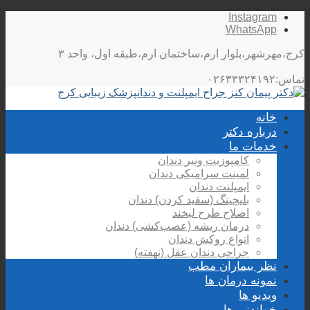
Instagram
WhatsApp
کرج،مهرشهر،بلوار ارم،ساختمان ارم،طبقه اول، واحد ۳
تماس:۰۲۶۳۳۳۲۴۱۹۲
خانه
درباره دکتر
خدمات ما
کامپوزیت ونیر دندان
لمینت سرامیکی دندان
ایمپلنت دندان
بلیچینگ (سفید کردن) دندان
اصلاح طرح لبخند
درمان ریشه (عصب‌کشی) دندان
انواع روکش دندان
جراحی دندان عقل (نهفته)
نظر بیماران مطب
نمونه درمان ها
ویدیو ها
خواندنی ها