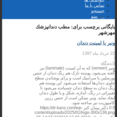
تماس با ما
جستجو
منو
منو
بایگانی برچسب برای:
مطب دندانپزشك
مهرشهر
ونیر یا لمینت دندان
22 خرداد ماه 1397
/
0 دیدگاه
ونیر (veneer) که به آن لمینت (laminate) نیز
گفته می‌شود، پوسته نازک هم رنگ دندان از جنس
پورسلین یا سرامیک است و برای پوشاندن سطح
جلوی دندان‌ها استفاده می‌شود. این پوسته هم
رنگ دندان به سطح دندان چسبانده می‌شود تا
تغییراتی در رنگ، اندازه، شکل و یا طول دندان
ایجاد نماید. ونیر ممکن است از جنس رزین
کامپوزیت نیز ساخته شود.
0
0
دکتر پیمان کنز
https://dr-kanz.com/wp-
content/uploads/2025/01/logo-300x138.png