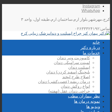
Instagram
WhatsApp
کرج،مهرشهر،بلوار ارم،ساختمان ارم،طبقه اول، واحد ۳
تماس:۰۲۶۳۳۳۲۴۱۹۲
خانه
درباره دکتر
خدمات ما
کامپوزیت ونیر دندان
لمینت سرامیکی دندان
ایمپلنت دندان
بلیچینگ (سفید کردن) دندان
اصلاح طرح لبخند
درمان ریشه (عصب‌کشی) دندان
انواع روکش دندان
جراحی دندان عقل (نهفته)
نظر بیماران مطب
نمونه درمان ها
ویدیو ها
خواندنی ها