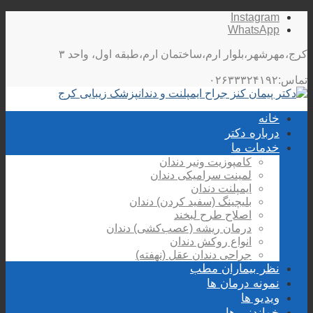
Instagram
WhatsApp
کرج،مهرشهر،بلوار ارم،ساختمان ارم،طبقه اول، واحد ۳
تماس:۰۲۶۳۳۳۲۴۱۹۲
خانه
درباره دکتر
خدمات ما
کامپوزیت ونیر دندان
لمینت سرامیکی دندان
ایمپلنت دندان
بلیچینگ (سفید کردن) دندان
اصلاح طرح لبخند
درمان ریشه (عصب‌کشی) دندان
انواع روکش دندان
جراحی دندان عقل (نهفته)
نظر بیماران مطب
نمونه درمان ها
ویدیو ها
خواندنی ها