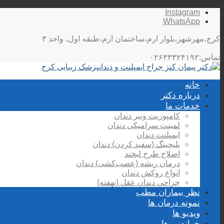
Instagram
WhatsApp
کرج،مهرشهر،بلوار ارم،ساختمان ارم،طبقه اول، واحد ۳
تماس:۰۲۶۳۳۳۲۴۱۹۲
خانه
درباره دکتر
خدمات ما
کامپوزیت ونیر دندان
لمینت سرامیکی دندان
ایمپلنت دندان
بلیچینگ (سفید کردن) دندان
اصلاح طرح لبخند
درمان ریشه (عصب‌کشی) دندان
انواع روکش دندان
جراحی دندان عقل (نهفته)
نظر بیماران مطب
نمونه درمان ها
ویدیو ها
خواندنی ها