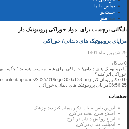
تماس با ما
جستجو
منو
منو
بایگانی برچسب برای:
مواد خوراکی پروبیوتیک دار
مزایای پروبیوتیک های دندانی/ خوراکی
29 شهریور ماه 1401
/
0 دیدگاه
آیا پروبیوتیک های دندانی/ خوراکی برای شما مناسب هستند؟ چگونه به
خوراکی اثر کنند؟
0
0
دکتر پیمان کنز
wp-content/uploads/2025/01/logo-300x138.png
06:56:25
مزایای پروبیوتیک های دندانی/ خوراکی
صفحات
آدرس تلفن مطب دکتر پیمان کنز دندانپزشک
اصلاح طرح لبخند در کرج
انواع روکش دندان در کرج
ایمپلنت دندان در کرج