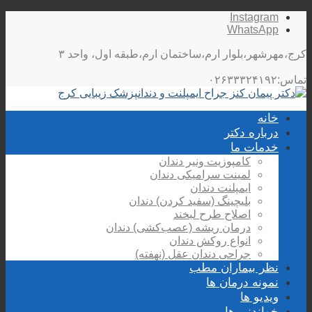
Instagram
WhatsApp
کرج،مهرشهر،بلوار ارم،ساختمان ارم،طبقه اول، واحد ۳
تماس:۰۲۶۳۳۳۲۴۱۹۲
خانه
درباره دکتر
خدمات ما
کامپوزیت ونیر دندان
لمینت سرامیکی دندان
ایمپلنت دندان
بلیچینگ (سفید کردن) دندان
اصلاح طرح لبخند
درمان ریشه (عصب‌کشی) دندان
انواع روکش دندان
جراحی دندان عقل (نهفته)
نظر بیماران مطب
نمونه درمان ها
ویدیو ها
خواندنی ها