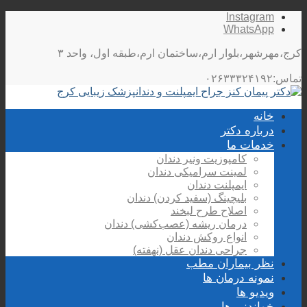
Instagram
WhatsApp
کرج،مهرشهر،بلوار ارم،ساختمان ارم،طبقه اول، واحد ۳
تماس:۰۲۶۳۳۳۲۴۱۹۲
خانه
درباره دکتر
خدمات ما
کامپوزیت ونیر دندان
لمینت سرامیکی دندان
ایمپلنت دندان
بلیچینگ (سفید کردن) دندان
اصلاح طرح لبخند
درمان ریشه (عصب‌کشی) دندان
انواع روکش دندان
جراحی دندان عقل (نهفته)
نظر بیماران مطب
نمونه درمان ها
ویدیو ها
خواندنی ها