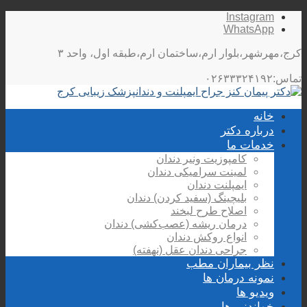
Instagram
WhatsApp
کرج،مهرشهر،بلوار ارم،ساختمان ارم،طبقه اول، واحد ۳
تماس:۰۲۶۳۳۳۲۴۱۹۲
خانه
درباره دکتر
خدمات ما
کامپوزیت ونیر دندان
لمینت سرامیکی دندان
ایمپلنت دندان
بلیچینگ (سفید کردن) دندان
اصلاح طرح لبخند
درمان ریشه (عصب‌کشی) دندان
انواع روکش دندان
جراحی دندان عقل (نهفته)
نظر بیماران مطب
نمونه درمان ها
ویدیو ها
خواندنی ها