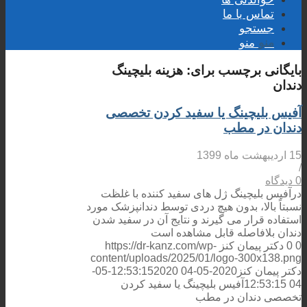
تماس با ما
جستجو
منو
منو
بایگانی برچسب برای:
هزینه بلیچینگ
دندان
آفیس بلیچینگ یا سفید کردن تخصصی
دندان در مطب
15 اردیبهشت ماه 1399
/
0 دیدگاه
درآفیس بلیچینگ ژل های سفید کننده با غلظت
نسبتاً بالا، بدون هیچ دردی توسط دندانپزشک مورد
استفاده قرار می گیرند و نتایج آن در سفید شدن
دندان بلافاصله قابل مشاهده است
0
0
دکتر پیمان کنز
https://dr-kanz.com/wp-
content/uploads/2025/01/logo-300x138.png
دکتر پیمان کنز
2020-05-04 12:53:15
2020-05-
04 12:53:15
آفیس بلیچینگ یا سفید کردن
تخصصی دندان در مطب