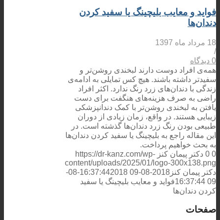
فواید و معایب بلیچینگ یا سفید کردن
دندان‌ها
18 مرداد ماه 1397
/
0 دیدگاه
همه‌ی افراد دوست دارند لبخندی روشن‌تر و
سفیدتر داشته باشند. هیچ کس تمایلی به ادامه‌ی
زندگی با دندان‌های زرد رنگ ندارد. اکثر افراد
راضی به صرف هزینه‌های هنگفت برای دست
یافتن به لبخندی روشن‌تر با کمک دندانپزشکی
زیبایی هستند. در واقع، زمان زیادی از دوران
طبیعی بودن رنگ زرد دندان‌ها گذشته است. در
این مقاله راجع به بلیچینگ یا سفید کردن دندان‌ها
به بحث خواهیم پرداخت.
0
0
دکتر پیمان کنز
https://dr-kanz.com/wp-
content/uploads/2025/01/logo-300x138.png
دکتر پیمان کنز
2018-08-09 16:37:44
2018-08-
09 16:37:44
فواید و معایب بلیچینگ یا سفید
کردن دندان‌ها
صفحات