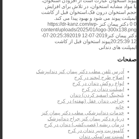
پیوند استخوان عبارت است از افزودن استخوان،
یا مواد مشابه استخوان، در تلاش برای افزایش
حجم استخوان درون فک.استخوان قبل از کاشت
ایمپلنت پیوند می شود و بهبود پیدا می کند.
0
0
دکتر پیمان کنز
https://dr-kanz.com/wp-
content/uploads/2025/01/logo-300x138.png
دکتر پیمان کنز
2019-07-12 20:25:39
2019-07-
12 20:25:39
پیوند استخوان قبل از کاشت
ایمپلنت های دندانی
صفحات
آدرس تلفن مطب دکتر پیمان کنز دندانپزشک
اصلاح طرح لبخند در کرج
انواع روکش دندان در کرج
ایمپلنت دندان در کرج
بلیچینگ (سفید کردن) دندان
جراحی دندان عقل (نهفته) در کرج
خانه
خدمات دندانپزشکی مطب دکتر پیمان کنز
درباره دکتر پیمان کنز جراح دندانپزشک
درمان ریشه (عصب‌کشی) دندان در کرج
کامپوزیت ونیر دندان در کرج
لمینت سرامیکی دندان