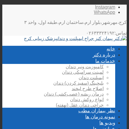
Instagram
WhatsApp
کرج،مهرشهر،بلوار ارم،ساختمان ارم،طبقه اول، واحد ۳
تماس:۰۲۶۳۳۳۲۴۱۹۲
خانه
درباره دکتر
خدمات ما
کامپوزیت ونیر دندان
لمینت سرامیکی دندان
ایمپلنت دندان
بلیچینگ (سفید کردن) دندان
اصلاح طرح لبخند
درمان ریشه (عصب‌کشی) دندان
انواع روکش دندان
جراحی دندان عقل (نهفته)
نظر بیماران مطب
نمونه درمان ها
ویدیو ها
خواندنی ها