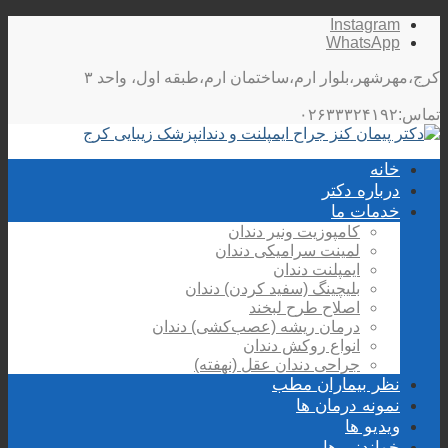
Instagram
WhatsApp
کرج،مهرشهر،بلوار ارم،ساختمان ارم،طبقه اول، واحد ۳
تماس:۰۲۶۳۳۳۲۴۱۹۲
خانه
درباره دکتر
خدمات ما
کامپوزیت ونیر دندان
لمینت سرامیکی دندان
ایمپلنت دندان
بلیچینگ (سفید کردن) دندان
اصلاح طرح لبخند
درمان ریشه (عصب‌کشی) دندان
انواع روکش دندان
جراحی دندان عقل (نهفته)
نظر بیماران مطب
نمونه درمان ها
ویدیو ها
خواندنی ها