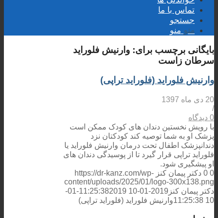
تماس با ما
جستجو
منو
منو
بایگانی برچسب برای:
وارنیش فلوراید
سرطان زاست
وارنیش فلوراید (فلوراید تراپی)
20 دی ماه 1397
/
0 دیدگاه
با رویش نخستین دندان های کودک ممکن است
پزشک او به شما توصیه کند کودکتان نزد
دندانپزشک اطفال تحت درمان وارنیش فلوراید یا
فلوراید تراپی قرار گیرد تا از پوسیدگی دندان های
او پیشگیری شود.
0
0
دکتر پیمان کنز
https://dr-kanz.com/wp-
content/uploads/2025/01/logo-300x138.png
دکتر پیمان کنز
2019-01-10 11:25:38
2019-01-
10 11:25:38
وارنیش فلوراید (فلوراید تراپی)