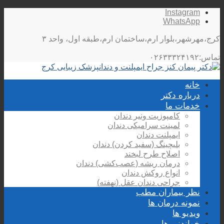
Instagram
WhatsApp
کرج،مهرشهر،بلوار ارم،ساختمان ارم،طبقه اول، واحد ۳
تماس:۰۲۶۳۳۳۲۴۱۹۲
خانه
درباره دکتر
خدمات ما
کامپوزیت ونیر دندان
لمینت سرامیکی دندان
ایمپلنت دندان
بلیچینگ (سفید کردن) دندان
اصلاح طرح لبخند
درمان ریشه (عصب‌کشی) دندان
انواع روکش دندان
جراحی دندان عقل (نهفته)
نظر بیماران مطب
نمونه درمان ها
ویدیو ها
خواندنی ها