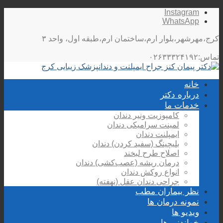
Instagram
WhatsApp
کرج،مهرشهر،بلوار ارم،ساختمان ارم،طبقه اول، واحد ۳
تماس:۰۲۶۳۳۳۲۴۱۹۲
خانه
درباره دکتر
خدمات ما
کامپوزیت ونیر دندان
لمینت سرامیکی دندان
ایمپلنت دندان
بلیچینگ (سفید کردن) دندان
اصلاح طرح لبخند
درمان ریشه (عصب‌کشی) دندان
انواع روکش دندان
جراحی دندان عقل (نهفته)
نظر بیماران مطب
نمونه درمان ها
ویدیو ها
خواندنی ها