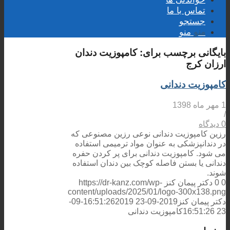
تماس با ما
جستجو
منو
منو
بایگانی برچسب برای:
کامپوزیت دندان
ارزان کرج
کامپوزیت دندانی
1 مهر ماه 1398
/
0 دیدگاه
رزین کامپوزیت دندانی نوعی رزین مصنوعی که
در دندانپزشکی به عنوان مواد ترمیمی استفاده
می شود. کامپوزیت دندانی برای پر کردن حفره
دندانی یا بستن فاصله کوچک بین دندان استفاده
شوند.
0
0
دکتر پیمان کنز
https://dr-kanz.com/wp-
content/uploads/2025/01/logo-300x138.png
دکتر پیمان کنز
2019-09-23 16:51:26
2019-09-
23 16:51:26
کامپوزیت دندانی