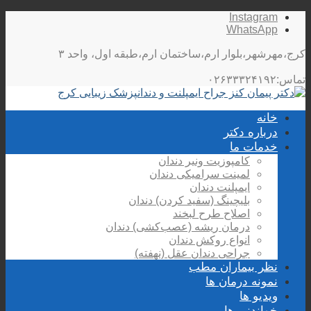
Instagram
WhatsApp
کرج،مهرشهر،بلوار ارم،ساختمان ارم،طبقه اول، واحد ۳
تماس:۰۲۶۳۳۳۲۴۱۹۲
خانه
درباره دکتر
خدمات ما
کامپوزیت ونیر دندان
لمینت سرامیکی دندان
ایمپلنت دندان
بلیچینگ (سفید کردن) دندان
اصلاح طرح لبخند
درمان ریشه (عصب‌کشی) دندان
انواع روکش دندان
جراحی دندان عقل (نهفته)
نظر بیماران مطب
نمونه درمان ها
ویدیو ها
خواندنی ها