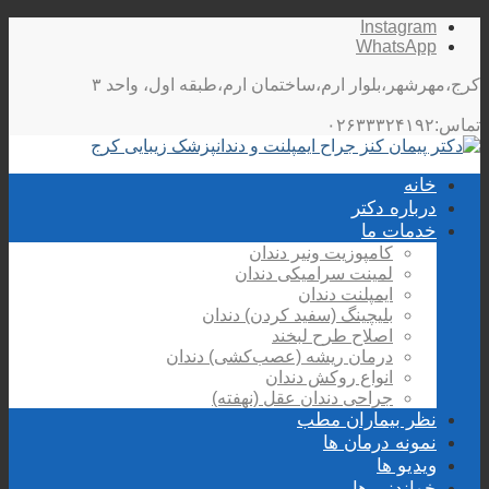
Instagram
WhatsApp
کرج،مهرشهر،بلوار ارم،ساختمان ارم،طبقه اول، واحد ۳
تماس:۰۲۶۳۳۳۲۴۱۹۲
خانه
درباره دکتر
خدمات ما
کامپوزیت ونیر دندان
لمینت سرامیکی دندان
ایمپلنت دندان
بلیچینگ (سفید کردن) دندان
اصلاح طرح لبخند
درمان ریشه (عصب‌کشی) دندان
انواع روکش دندان
جراحی دندان عقل (نهفته)
نظر بیماران مطب
نمونه درمان ها
ویدیو ها
خواندنی ها