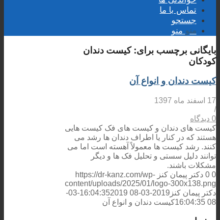
تماس با ما
جستجو
منو
منو
بایگانی برچسب برای:
کیست دندان
کودکان
کیست دندان و انواع آن
17 اسفند ماه 1397
/
0 دیدگاه
کیست های دندان و کیست های فک کیست هایی
هستند که در کنار یا اطراف دندان ها رشد می
کنند. رشد کیست ها معمولاً آهسته است اما می
توانند دلیل سستی و تحلیل فک ها و دیگر
مشکلات باشند.
0
0
دکتر پیمان کنز
https://dr-kanz.com/wp-
content/uploads/2025/01/logo-300x138.png
دکتر پیمان کنز
2019-03-08 16:04:35
2019-03-
08 16:04:35
کیست دندان و انواع آن